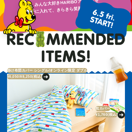
みんな大好きHARIBOアイテムを
手に入れて、きらきら笑顔になろう！
掛け布団カバー シングル/オンライン限定 ダブル
¥6,050/¥8,250
(税込)
枕カバー
¥1,760
(税込)