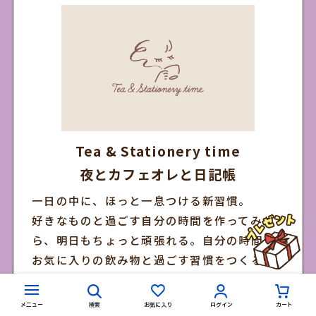
Tea & Stationery time
夜とカフェオレと日記帳
一日の中に、ほっと一息つける新習慣。
好きなものと過ごす自分の時間を作ってみた
ら、明日もちょっと頑張れる。自分の時間を
お気に入りの飲み物と過ごす習慣をつくるシ
リーズです。
中でも「夜とカフェオレと日記帳」は、つけ
メニュー
検索
お気に入り
ログイン
カート