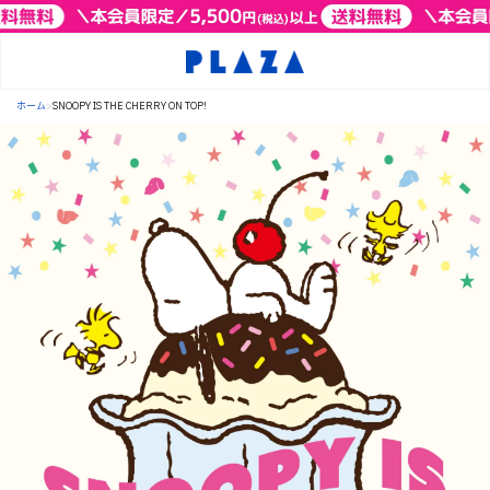
ホーム
>
SNOOPY IS THE CHERRY ON TOP!