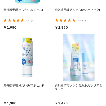
紫外線予報 さらさらUVジェルF
紫外線予報 さらさらUVスティックF
4.8
（4）
5.0
（2）
￥1,980
￥1,870
紫外線予報 冷たいUV泡ジェルF
紫外線予報 ノンケミカルUVクリアミ
ストＭ
￥1,980
￥2,475