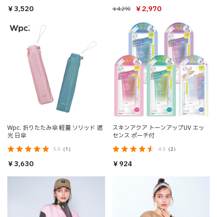
￥2,970
￥3,520
￥4,290
Wpc. 折りたたみ傘 軽量 ソリッド 遮
スキンアクア トーンアップUV エッ
光 日傘
センス ポーチ付
5.0
（1）
4.5
（2）
￥3,630
￥924