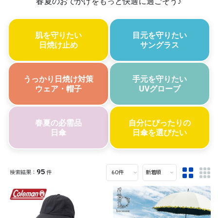
春夏のおでかけをもっと快適に過ごそう♪
肌を守りたい
目元を守りたい
日焼け止め
サングラス
うっかり日焼け対策
手元を守りたい
ウェア・帽子
UVグローブ
春夏の必需品
自分にぴったりの
日傘
日傘を選びたい
95
件