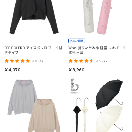
PLAZA限定
ICE BOLERO アイスボレロ フード付
Wpc. 折りたたみ傘 軽量 レオパード
きタイプ
遮光 日傘
4.8
（4）
4.5
（2）
￥4,070
￥3,960