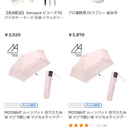
【長傘配送】 because ビコーズ PU
プロ業務用 UVスプレー 超氷冷
バイカラー ラージ 日傘 ※ラッピング
不可
￥1,870
￥3,520
SOLD OUT
PLAZA限定
SOLD OUT
PLAZA限定
MOONBAT ムーンバット 折りたたみ
MOONBAT ムーンバット 折りたたみ
傘 マジで軽い傘 マジカルテックプロ
傘 マジで軽い傘 マジカルテックプロ
テクション(MAGICAL TECH
テクション(MAGICAL TECH
4.0
（1）
PROTECTION) 遮光 日傘 50cm
PROTECTION) 遮光 日傘 55cm