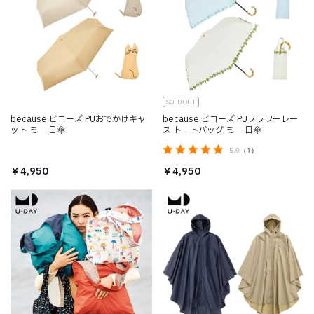
SOLD OUT
because ビコーズ PUおでかけキャ
because ビコーズ PUフラワーレー
ット ミニ 日傘
ス トートバッグ ミニ 日傘
5.0
（1）
￥4,950
￥4,950