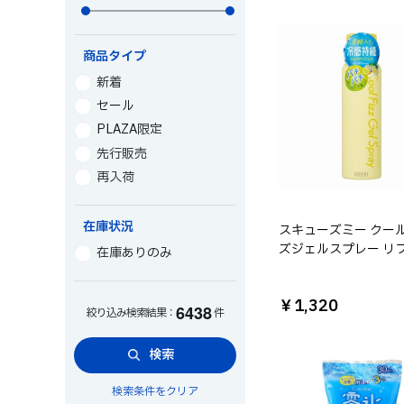
商品タイプ
新着
セール
PLAZA限定
先行販売
再入荷
在庫状況
スキューズミー クー
ズジェルスプレー リ
在庫ありのみ
シュレモンの香り
￥1,320
6
4
3
8
絞り込み検索結果：
件
検索
検索条件をクリア