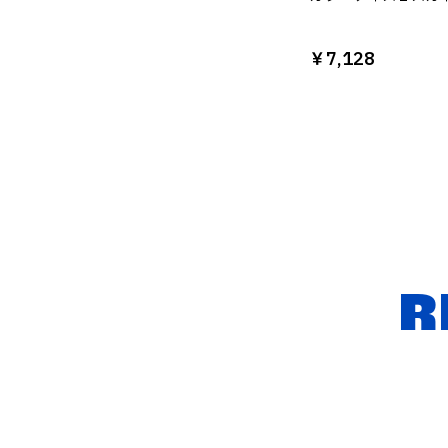
￥7,128
R