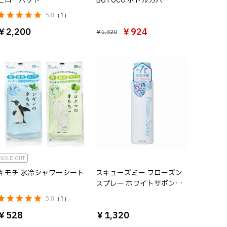
ピローパッド
BOTOCO ボトルカバー
5.0
（1）
￥2,200
￥924
￥1,320
SOLD OUT
キモチ 氷冷シャワーシート
スキューズミー フローズン
スプレー ホワイトサボンの
香り
5.0
（1）
￥528
￥1,320