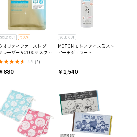
SOLD OUT
再入荷
SOLD OUT
クオリティファースト ダー
MOTON モトン アイスミスト
マレーザー VC100マスク
ピーチジェラート
COOL
4.5
（2）
￥880
￥1,540