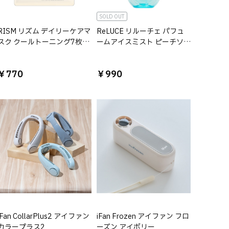
SOLD OUT
RISM リズム デイリーケアマ
ReLUCE リルーチェ パフュ
スク クールトーニング7枚入
ームアイスミスト ピーチソ
り
ルベ
￥770
￥990
iFan CollarPlus2 アイファン
iFan Frozen アイファン フロ
カラープラス2
ーズン アイボリー