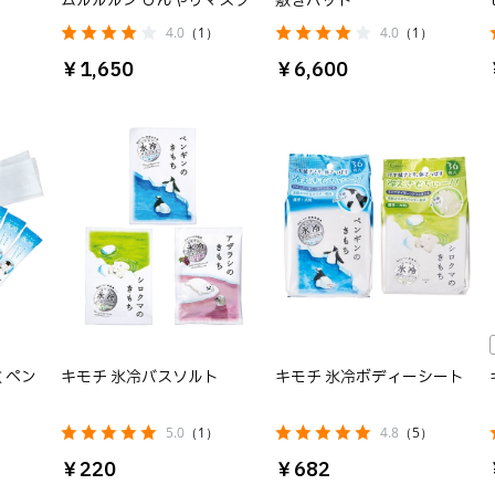
ムルルルン ひんやりマスク
敷きパッド
4.0
（1）
4.0
（1）
￥1,650
￥6,600
 ペン
キモチ 氷冷バスソルト
キモチ 氷冷ボディーシート
5.0
（1）
4.8
（5）
￥220
￥682