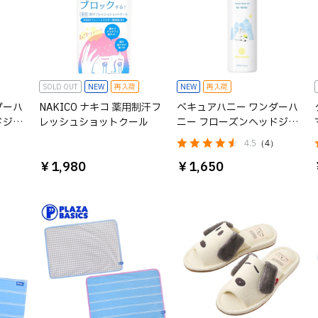
SOLD OUT
NEW
再入荷
NEW
再入荷
ダーハ
NAKICO ナキコ 薬用制汗フ
ベキュアハニー ワンダーハ
ドジェ
レッシュショットクール
ニー フローズンヘッドジェ
シュ
ット シトラスソルベの香り
4.5
（4）
￥1,980
￥1,650