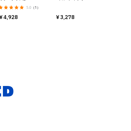
5.0
（1）
￥4,928
￥3,278
ED