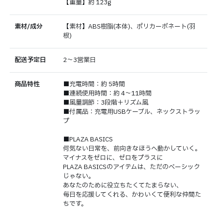
【重量】約 123g
素材/成分
【素材】ABS樹脂(本体)、ポリカーボネート(羽
根)
配送予定日
2～3営業日
商品特性
■充電時間：約 5時間
■連続使用時間：約 4～11時間
■風量調節：3段階＋リズム風
■付属品：充電用USBケーブル、ネックストラッ
プ
■PLAZA BASICS
何気ない日常を、前向きなほうへ動かしていく。
マイナスをゼロに、ゼロをプラスに
PLAZA BASICSのアイテムは、ただのベーシック
じゃない。
あなたのために役立ちたくてたまらない、
毎日を応援してくれる、かわいくて便利な仲間た
ちです。