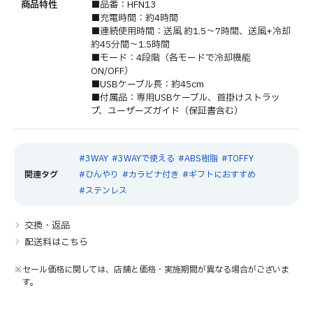
商品特性
■品番：HFN13
■充電時間：約4時間
■連続使用時間：送風 約1.5～7時間、送風+冷却
約45分間～1.5時間
■モード：4段階（各モードで冷却機能
ON/OFF）
■USBケーブル長：約45cm
■付属品：専用USBケーブル、首掛けストラッ
プ、ユーザーズガイド（保証書含む）
3WAY
3WAYで使える
ABS樹脂
TOFFY
ひんやり
カラビナ付き
ギフトにおすすめ
ステンレス
交換・返品
配送料はこちら
※セール価格に関しては、店舗と価格・実施期間が異なる場合がございま
す。