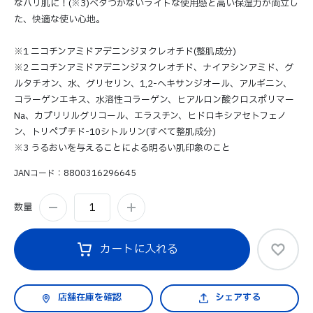
なハリ肌に！(※3)ベタつかないライトな使用感と高い保湿力が両立し
た、快適な使い心地。
※1 ニコチンアミドアデニンジヌクレオチド(整肌成分)
※2 ニコチンアミドアデニンジヌクレオチド、ナイアシンアミド、グ
ルタチオン、水、グリセリン、1,2-ヘキサンジオール、アルギニン、
コラーゲンエキス、水溶性コラーゲン、ヒアルロン酸クロスポリマー
Na、カプリリルグリコール、エラスチン、ヒドロキシアセトフェノ
ン、トリペプチド-10シトルリン(すべて整肌成分)
※3 うるおいを与えることによる明るい肌印象のこと
JANコード
8800316296645
数量
カートに入れる
シェアする