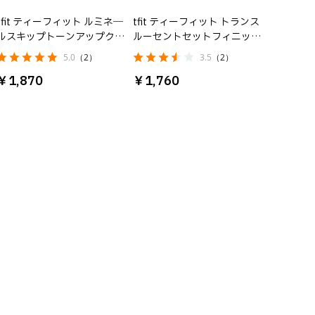
tfit ティーフィット ルミネ―
tfit ティーフィット トランス
ルスキップトーンアップクリ
ルーセントセットフィニッシ
ーム
ングパウダー 04ラベンダー
5.0
（2）
3.5
（2）
￥1,870
￥1,760