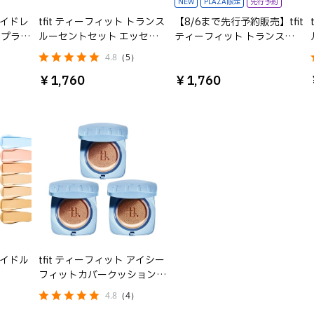
NEW
PLAZA限定
先行予約
ハイドレ
tfit ティーフィット トランス
【8/6まで先行予約販売】tfit
トプライ
ルーセントセット エッセン
ティーフィット トランスル
シャルパウダー
ーセントフィニッシングパウ
4.8
（5）
ダー 01 ホワイト MOMOREI
￥1,760
￥1,760
モモレイ
アイドル
tfit ティーフィット アイシー
フィットカバークッション
EX
4.8
（4）