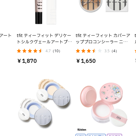
ーアート
tfit ティーフィット デリケー
tfit ティーフィット カバーア
トシルクヴェールアートプラ
ッププロコンシーラー ニュ
イマー
ートラル
）
4.7
（10）
3.5
（4）
￥1,870
￥1,650