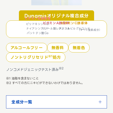
Dunamisオリジナル複合成分
ビタミンB誘導体
ビタミンA誘導体
ビタミンC誘導体
ピリドキシンHCl
ナイアシンアミド
リノール酸レチノール
アスコルビルグルコシド
（すべて整肌成分）
パントテン酸Ca
アルコールフリー
無香料
無着色
※1
ノントリグリセリド
処方​
※2
ノンコメドジェニックテスト済み
※1 油脂を含まないこと
※2 すべての方にニキビができないわけではありません。
全成分一覧