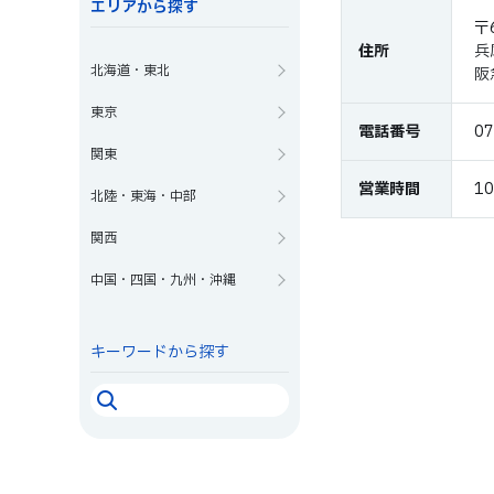
エリアから探す
〒
住所
兵
北海道・東北
阪
東京
電話番号
07
関東
営業時間
10
北陸・東海・中部
関西
中国・四国・九州・沖縄
キーワードから探す