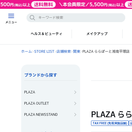
メニュー
ヘルス＆ビューティ
メイクアップ
ホーム
>
STORE LIST
>
店舗検索
>
関東
>
PLAZA ららぽーと湘南平塚店
ブランドから探す
PLAZA
PLAZA OUTLET
PLAZA 
PLAZA NEWSSTAND
TAX FREE (免税実施店舗)