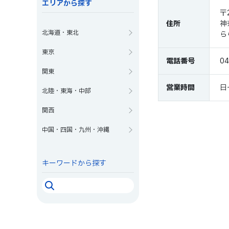
エリアから探す
〒
住所
神
北海道・東北
ら
東京
電話番号
04
関東
営業時間
日~
北陸・東海・中部
関西
中国・四国・九州・沖縄
キーワードから探す