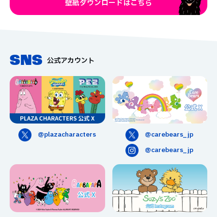
壁紙ダウンロードはこちら
SNS
公式アカウント
@carebears_jp
@plazacharacters
@carebears_jp