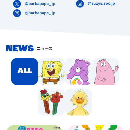
@suzys.zoo.jp
@barbapapa_jp
@barbapapa_jp
NEWS
ニュース
ALL