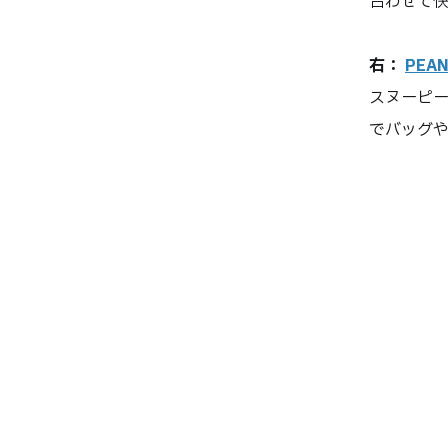
合わせて
右：
PEA
スヌーピ
でバッグ