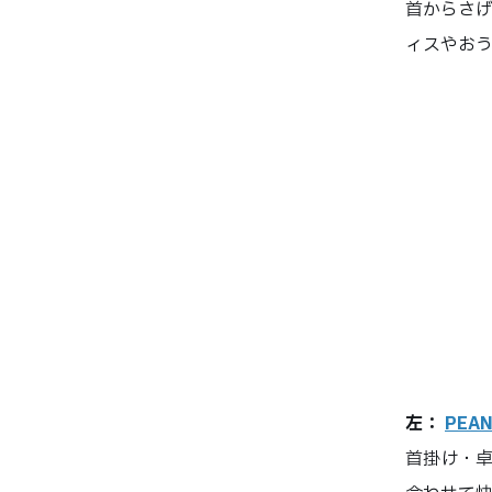
首からさ
ィスやお
左：
PEA
首掛け・卓