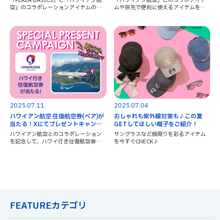
「PLAZA BASICS」と「ハワイアン航
「ハワイアン航空」とのコラボアイテ
空」のコラボレーションアイテムのお
ムや旅先で便利に使えるアイテムをラ
すすめポイントをお伺いしました♪
インアップ！
2025.07.11
2025.07.04
ハワイアン航空 往復航空券(ペア)が
おしゃれも紫外線対策も♪この夏
当たる！Xにてプレゼントキャンペ
GETしてほしい帽子をご紹介！
ーン開催
ハワイアン航空とのコラボレーション
サングラスなど顔周りを彩るアイテム
を記念して、ハワイ行き往復航空券が
を今すぐCHECK♪
当たるスペシャルなキャンペーンを開
催！
FEATUREカテゴリ