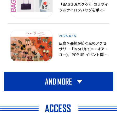
「BAGGU(バグゥ)」のリサイ
クルナイロンバッグを手に入
れよう！
2026.4.15
広島×長崎が紡ぐ光のアクセ
サリー「in or U(イン・オア・
ユー)」POP UP イベント開
催！
2025.07.15
2025.06.27
2025.06.24
2025.06.03
2025.05.19
2025.04.16
2025.02.18
2024.12.02
2024.12.02
2026.4.14
2026.4.9
2026.2.10
2025.12.23
2025.12.01
2025.10.03
2025.09.16
2025.09.09
2025.07.15
2025.03.28
2025.03.14
2024.12.25
2025.10.31
SNSで話題沸騰！ミニマルな
ボストン生まれのキャップ
韓国発の大人気キャラクター
雨の日も楽しくなる
「IZIPIZI(イジピジ)」
ご好評につき再登場！「Cath
「Glow-Up Gameboard by
「ROSEY(ロージー)」の手作
頑張った自分へのご褒美に
2024.10.31
2024.10.28
2024.10.02
2024.09.27
パリ発のアイウェアブランド
「LAZY STYLES」
アメリカ発・話題のウォータ
「Laka(ラカ)」日本未発売カ
【HAPPY SOCKS】12/4(木)
【MUMCHIT「Dear.
ニュージーランドからやって
ハートブラシミニやミラーが
すべてのアイテムが一点もの
4/3(木)～映画「バック・ト
「Lazy Styles(レイジースタ
「LANEIGE(ラネージュ)」
200mlサイズ『Micro
「'47(フォーティーセブン)」
「エスターバニー(ESTHER
「HUNTER(ハンター)」
5/15(木)～POP UP イベント
Kidston(キャス キッドソ
PLAZA」2/19(水)～POP UP
り焼き菓子でほっとするひと
♪「アトリエマレット」NYチ
「KNT365」好評につき今年
地球に優しい、365日使える
カフェ好きのあなたに！
“曖昧さ”を楽しむFUZZ-
再登場！「by Eloise(バイ エ
「IZIPIZI(イジピジ）」から
YOCHIXMIMIコラボレーショ
ーボトル「owala」日本に本
ラー登場！日本初ノベルティ
～ホリデーシーズンにぴった
Mine」】PLAZAと青山学院高
きたクッキー！「Cookie
新登場！「ReFa(リファ)」
のカラーリングで展開される
ゥ・ザ・フューチャー」劇場
イルズ)」POP UP イベント開
CREAM SKIN LAB in PLAZA
Hydro』が全色揃う「Hydro
がPLAZAに新登場！
BUNNY)」がPLAZAに登場！
6/6(金)～POP UP イベント開
開催のお知らせ
ン)」4/18(金)～POP UP イベ
イベントのお知らせ
ときを♪
ャーム&樹脂パールのアクセサ
もPOP UP イベント開催！
ニットバッグ「KNT365」
「Ralph's Coffee(ラルフズコ
ISH(ファジッシュ)ウェアブラ
ロイーズ)」POP UP イベント
最新シリーズが登場
ン POP UP イベント開催のお
格上陸！
企画も同時開催
りの新作コレクションが登
等部の産学共同プロジェク
Time(クッキータイム)」
POP UP イベントを開催！
Cotopaxi®の「Del Día(デルデ
公開40周年記念POP UP イベ
催のお知らせ
12/26～POP-UP イベント開
Flask®(ハイドロフラスク)」
催！
ント開催のお知らせ
リーがラインアップ！
POP UP イベント開催のお知
ーヒー)」POP UP イベント開
ンド「Lazy Styles（レイジー
開催
知らせ
場！
ト、第2弾が発売！
9/19(金)～POP UP イベント
ィア)コレクション」POP UP
ントのお知らせ
催のお知らせ
POP UP イベント開催のお知
らせ！
催
スタイルズ）」POP UPイベン
開催のお知らせ
イベント開催のお知らせ
らせ
ト開催♪