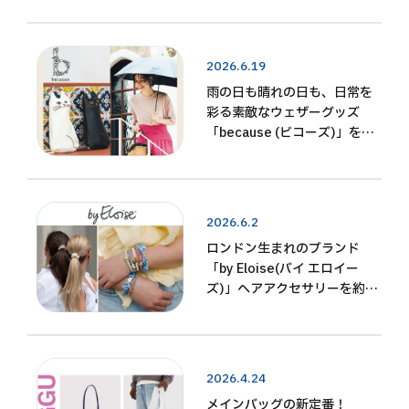
新作 実写版『モアナと伝説の
海』の公開を記念した、3種の
限定コレクションが発売！
2026.6.19
雨の日も晴れの日も、日常を
彩る素敵なウェザーグッズ
「because (ビコーズ)」を期
間限定販売！
2026.6.2
ロンドン生まれのブランド
「by Eloise(バイ エロイー
ズ)」へアアクセサリーを約
100種類集めました！
2026.4.24
メインバッグの新定番！