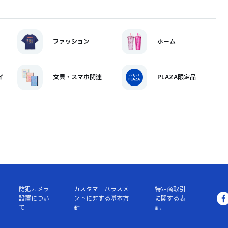
ファッション
ホーム
イ
文具・スマホ関連
PLAZA限定品
防犯カメラ
カスタマーハラスメ
特定商取引
設置につい
ントに対する基本方
に関する表
て
針
記