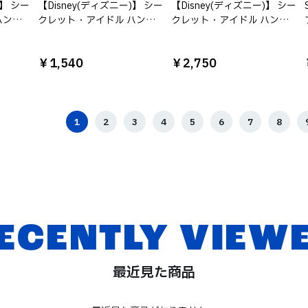
)】 シー
【Disney(ディズニー)】 シー
【Disney(ディズニー)】 シー
ハン
クレット・アイドル ハン
クレット・アイドル ハン
ース
ナ・モンタナ / ソックス 2P
ナ・モンタナ/スクエアメッ
セット
シュポーチ
￥1,540
￥2,750
1
2
3
4
5
6
7
8
ECENTLY VIEW
最近見た商品