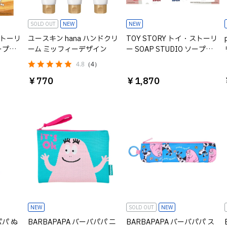
SOLD OUT
NEW
NEW
ストーリ
ユースキン hana ハンドクリ
TOY STORY トイ・ストーリ
ソープス
ーム ミッフィーデザイン
ー SOAP STUDIO ソープス
cker※種
タジオ Playtime Clickers※
4.8
（4）
種類は選べません
￥770
￥1,870
NEW
SOLD OUT
NEW
パパ ぬ
BARBAPAPA バーバパパ ニ
BARBAPAPA バーバパパ ス