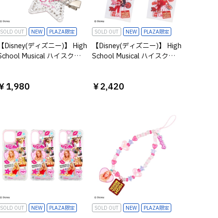
SOLD OUT
NEW
PLAZA限定
SOLD OUT
NEW
PLAZA限定
【Disney(ディズニー)】 High
【Disney(ディズニー)】 High
School Musical ハイスクー
School Musical ハイスクー
ルミュージカル シャーペイ
ルミュージカル ブラインド
ヘアクリップセット
エコバッグ ※種類は選べま
￥1,980
￥2,420
せん
SOLD OUT
NEW
PLAZA限定
SOLD OUT
NEW
PLAZA限定