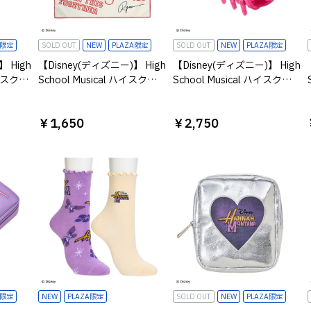
A限定
SOLD OUT
NEW
PLAZA限定
SOLD OUT
NEW
PLAZA限定
 High
【Disney(ディズニー)】 High
【Disney(ディズニー)】 High
 ハイスクー
School Musical ハイスクー
School Musical ハイスクー
ップ
ルミュージカル プリントバ
ルミュージカル シャーペイ
ンダナ アイボリー
バンスクリップ ピンク
￥1,650
￥2,750
A限定
NEW
PLAZA限定
SOLD OUT
NEW
PLAZA限定