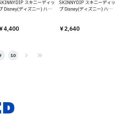
SKINNYDIP スキニーディッ
SKINNYDIP スキニーディッ
プ Disney(ディズニー) ハイ
プ Disney(ディズニー) ハイ
スクール・ミュージカル
スクール・ミュージカル ビ
iPhoneケース シャーペイ
ーズストラップ シャーペイ
￥4,400
￥2,640
9
10
ED