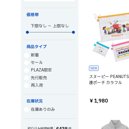
価格帯
～
商品タイプ
新着
セール
NEW
PLAZA限定
スヌーピー PEANUTS
先行販売
連ポーチ カラフル
再入荷
￥1,980
在庫状況
在庫ありのみ
6
4
3
8
絞り込み検索結果：
件