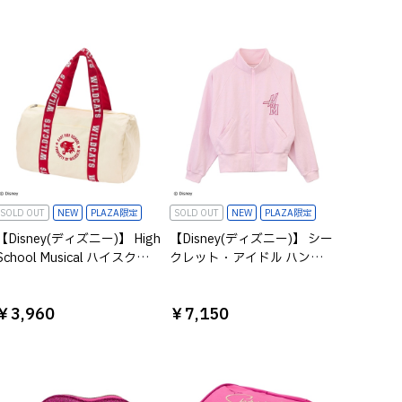
SOLD OUT
NEW
PLAZA限定
SOLD OUT
NEW
PLAZA限定
【Disney(ディズニー)】 High
【Disney(ディズニー)】 シー
School Musical ハイスクー
クレット・アイドル ハン
ルミュージカル ボストンバ
ナ・モンタナ/ラメフルジッ
ッグ アイボリー
プアップジャケット ピンク
￥3,960
￥7,150