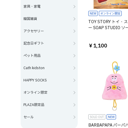
家具・家電
NEW
オンライン限定
韓国雑貨
TOY STORY トイ・
ー SOAP STUDIO 
アクセサリー
タジオ Let's Play Cli
類は選べません
記念日ギフト
￥1,100
ペット用品
Cath kidston
HAPPY SOCKS
オンライン限定
PLAZA限定品
セール
SOLD OUT
NEW
BARBAPAPA バーバ