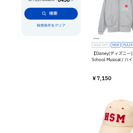
検索
検索条件をクリア
SOLD OUT
NEW
PLAZ
【Disney(ディズニー)】
School Musical /
ル・ミュージカル /
ジップアップジャケッ
￥7,150
ッシュ