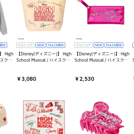
A限定
SOLD OUT
NEW
PLAZA限定
SOLD OUT
NEW
PLAZA限定
 High
【Disney(ディズニー)】 High
【Disney(ディズニー)】 High
 ハイスクー
School Musical / ハイスクー
School Musical / ハイスクー
ラメフル
ルミュージカル / サインポー
ルミュージカル / サングラス
ト ア
チ
ケース シャーペイ
￥3,080
￥2,530