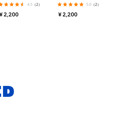
4.5
（2）
5.0
（2）
￥2,200
￥2,200
ED