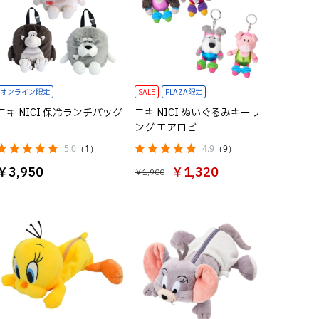
オンライン限定
SALE
PLAZA限定
ニキ NICI 保冷ランチバッグ
ニキ NICI ぬいぐるみキーリ
ング エアロビ
5.0
（1）
4.9
（9）
￥3,950
￥1,320
￥1,900