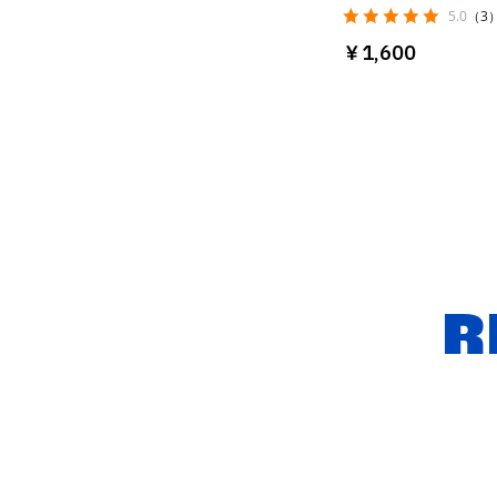
フィー
5.0
（3
￥1,600
R