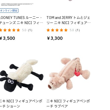
オンライン限定
LOONEY TUNES ルーニー・
TOM and JERRY トムとジェ
テューンズ ニキ NICI フィギ
リー ニキ NICI フィギュアペ
ュアペンポーチ トゥイーテ
ンポーチ タフィー
5.0
（1）
5.0
（1）
ィー
￥3,500
￥3,300
ニキ NICI フィギュアペンポ
ニキ NICI フィギュアペンポ
ーチ ショーン
ーチ ラブベア