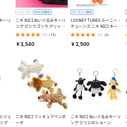
SOLD OUT
PLAZA限定
オンライン限定
みキーリ
ニキ NICI ぬいぐるみキーリ
LOONEY TUNES ルーニー・
ング ピンクゴリラ グリッタ
テューンズ ニキ NICI キーリ
ーハート
ング トゥイーティー
4.9
（16）
4.8
（6）
￥1,540
￥1,500
トムとジェ
ニキ NICI フィギュアペンポ
ニキ NICI ぬいぐるみキーリ
リング タ
ーチ
ング ひつじのショーン