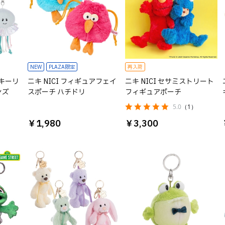
NEW
PLAZA限定
再入荷
みキーリ
ニキ NICI フィギュアフェイ
ニキ NICI セサミストリート
ンズ
スポーチ ハチドリ
フィギュアポーチ
5.0
（1）
￥1,980
￥3,300