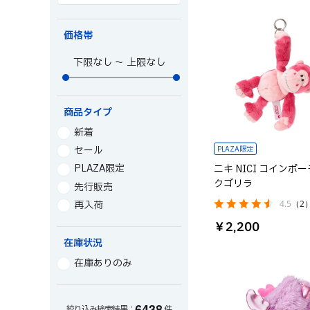
価格帯
～
商品タイプ
新着
セール
PLAZA限定
PLAZA限定
ニキ NICI コインポー
クゴリラ
先行販売
4.5
（2
再入荷
￥2,200
在庫状況
在庫ありのみ
6
4
3
8
絞り込み検索結果：
件