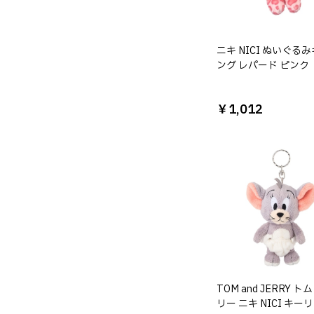
ニキ NICI ぬいぐる
ング レパード ピンク
￥1,012
TOM and JERRY 
リー ニキ NICI キー