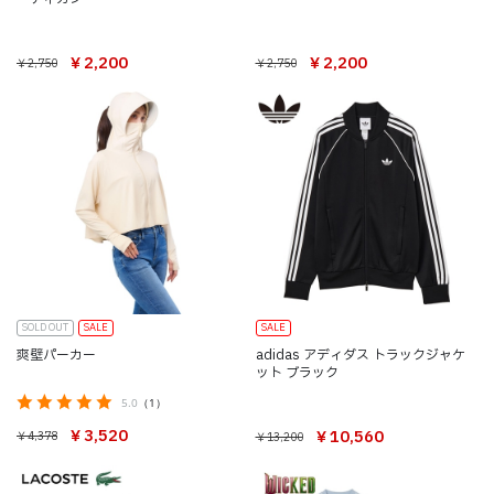
￥2,200
￥2,200
￥2,750
￥2,750
SOLD OUT
SALE
SALE
爽壁パーカー
adidas アディダス トラックジャケ
ット ブラック
5.0
（1）
￥3,520
￥10,560
￥4,378
￥13,200