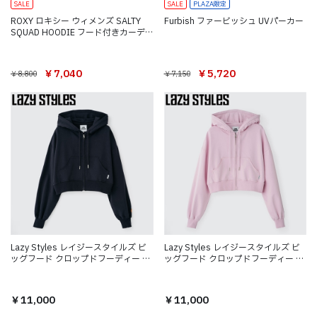
SALE
SALE
PLAZA限定
ROXY ロキシー ウィメンズ SALTY
Furbish ファービッシュ UVパーカー
SQUAD HOODIE フード付きカーデ
ィガン
￥5,720
￥7,040
￥7,150
￥8,800
Lazy Styles レイジースタイルズ ビ
Lazy Styles レイジースタイルズ ビ
ッグフード クロップドフーディー グ
ッグフード クロップドフーディー ベ
レーネイビー
ビーピンク
￥11,000
￥11,000