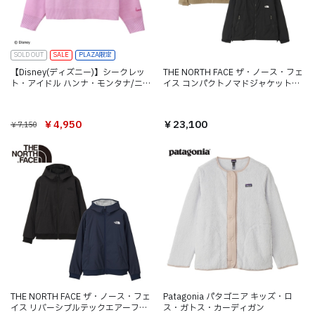
SOLD OUT
SALE
PLAZA限定
【Disney(ディズニー)】シークレッ
THE NORTH FACE ザ・ノース・フェ
ト・アイドル ハンナ・モンタナ/ニッ
イス コンパクトノマドジャケット
トカーディガン
（メンズ）NP72531
￥4,950
￥23,100
￥7,150
THE NORTH FACE ザ・ノース・フェ
Patagonia パタゴニア キッズ・ロ
イス リバーシブルテックエアーフー
ス・ガトス・カーディガン