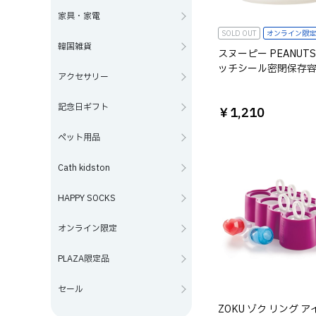
家具・家電
SOLD OUT
オンライン限定
韓国雑貨
スヌーピー PEANUT
ッチシール密閉保存
アクセサリー
Yummy Cookie Days!
記念日ギフト
￥1,210
ペット用品
Cath kidston
HAPPY SOCKS
オンライン限定
PLAZA限定品
セール
ZOKU ゾク リング 