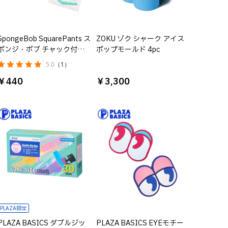
SpongeBob SquarePants ス
ZOKU ゾク シャーク アイス
ポンジ・ボブ チャック付き
ポップモールド 4pc
バッグ GLOVE WORLD
5.0
（1）
￥440
￥3,300
PLAZA限定
PLAZA BASICS ダブルジッ
PLAZA BASICS EYEモチー