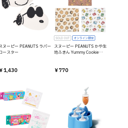
SOLD OUT
オンライン限定
スヌーピー PEANUTS ラバー
スヌーピー PEANUTS かや生
コースター
地ふきん Yummy Cookie
Days!
￥1,430
￥770