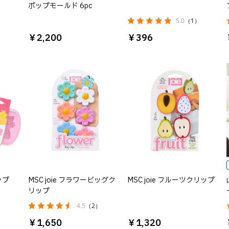
ポップモールド 6pc
5.0
（1）
￥2,200
￥396
ップ
MSC joie フラワービッグク
MSC joie フルーツクリップ
リップ
4.5
（2）
￥1,650
￥1,320