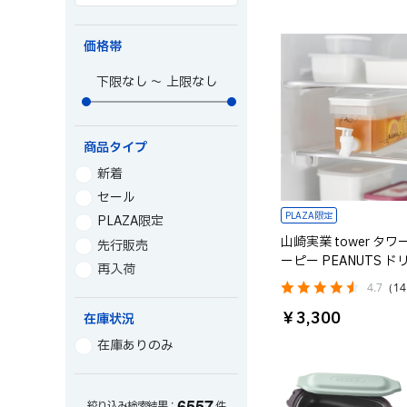
価格帯
～
商品タイプ
新着
セール
PLAZA限定
PLAZA限定
山崎実業 tower タワ
先行販売
ーピー PEANUTS 
再入荷
ーバー 1.8L※ラッピ
4.7
（1
可
￥3,300
在庫状況
在庫ありのみ
6
5
5
7
絞り込み検索結果：
件