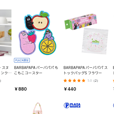
PLAZA限定
ー スヌ
BARBAPAPA バーバパパ も
BARBAPAPA バーバパパ ス
ドリンクサ
こもこコースター
トックバッグS フラワー
ング不
4）
5.0
（2）
￥880
￥440