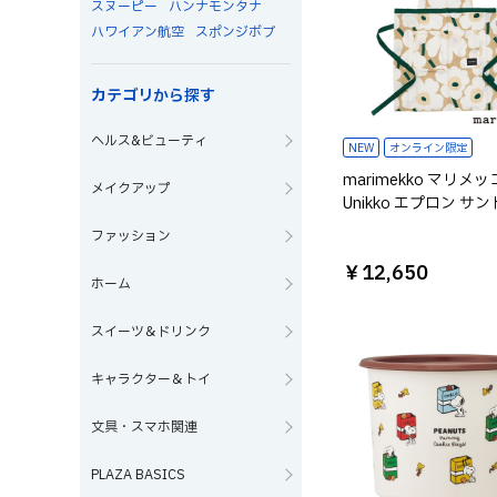
スヌーピー
ハンナモンタナ
ハワイアン航空
スポンジボブ
カテゴリから探す
ヘルス&ビューティ
NEW
オンライン限定
marimekko マリメッコ 
メイクアップ
Unikko エプロン サ
ワイト×エメラルド
ファッション
￥12,650
ホーム
スイーツ＆ドリンク
キャラクター＆トイ
文具・スマホ関連
PLAZA BASICS