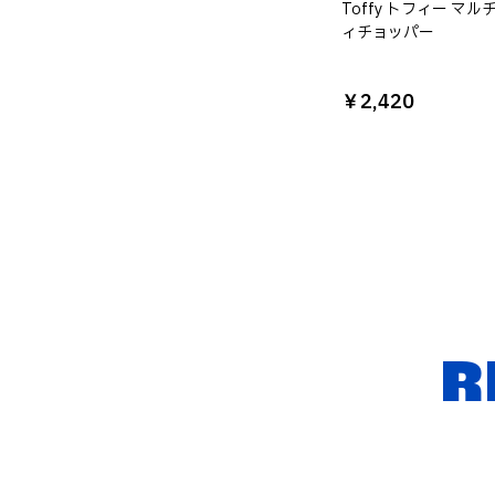
Toffy トフィー マ
ィチョッパー
￥2,420
R