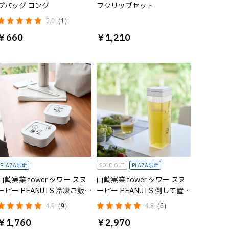
プバッグ ロング
フクリップセット
5.0
（1）
￥660
￥1,210
PLAZA限定
SOLD OUT
PLAZA限定
山崎実業 tower タワー スヌ
山崎実業 tower タワー スヌ
ーピー PEANUTS 冷凍ご飯容
ーピー PEANUTS 倒して置け
器 2個セット
る冷水筒 ティーバッグ入れ
4.9
（9）
4.8
（6）
付き
￥1,760
￥2,970