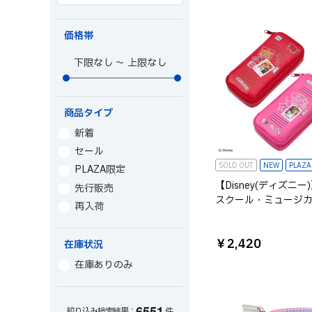
価格帯
～
商品タイプ
新着
セール
SOLD OUT
NEW
PLAZ
PLAZA限定
【Disney(ディズニー
先行販売
スクール・ミュージカ
再入荷
ンケース
￥2,420
在庫状況
在庫ありのみ
6
5
5
1
絞り込み検索結果：
件