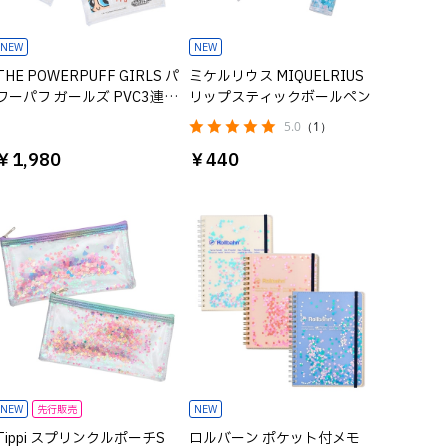
NEW
NEW
THE POWERPUFF GIRLS パ
ミケルリウス MIQUELRIUS
ワーパフ ガールズ PVC3連ポ
リップスティックボールペン
ーチ
5.0
（1）
￥1,980
￥440
NEW
先行販売
NEW
Tippi スプリンクルポーチS
ロルバーン ポケット付メモ