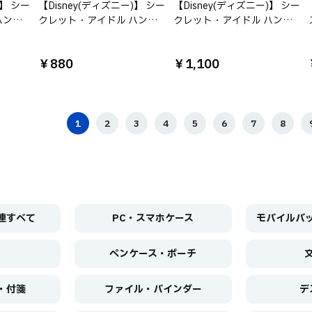
)】 シー
【Disney(ディズニー)】 シー
【Disney(ディズニー)】 シー
ハン
クレット・アイドル ハン
クレット・アイドル ハン
ットク
ナ・モンタナ A5リングノー
ナ・モンタナ BICボールペン
ト
2本セット
￥880
￥1,100
1
2
3
4
5
6
7
8
連すべて
PC・スマホケース
モバイルバ
ペンケース・ポーチ
・付箋
ファイル・バインダー
デ