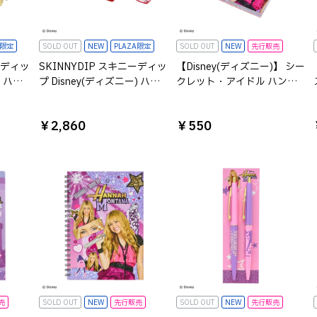
A限定
SOLD OUT
NEW
PLAZA限定
SOLD OUT
NEW
先行販売
ーディッ
SKINNYDIP スキニーディッ
【Disney(ディズニー)】 シー
) ハイ
プ Disney(ディズニー) ハイ
クレット・アイドル ハン
ル ポ
スクール・ミュージカル ハ
ナ・モンタナ スクエアメモ
ンガーチャーム
￥2,860
￥550
売
SOLD OUT
NEW
先行販売
SOLD OUT
NEW
先行販売