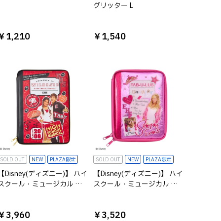
グリッター L
￥1,210
￥1,540
SOLD OUT
NEW
PLAZA限定
SOLD OUT
NEW
PLAZA限定
【Disney(ディズニー)】 ハイ
【Disney(ディズニー)】 ハイ
スクール・ミュージカル ガ
スクール・ミュージカル ガ
ジェットケースL レッド
ジェットケースM ピンク
￥3,960
￥3,520