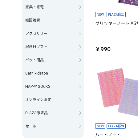
家具・家電
NEW
PLAZA限定
韓国雑貨
グリッターノート A5
アクセサリー
記念日ギフト
￥990
ペット用品
Cath kidston
HAPPY SOCKS
オンライン限定
PLAZA限定品
セール
NEW
PLAZA限定
ハートノート