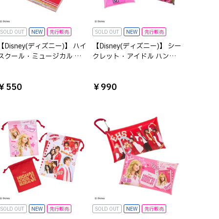
SOLD OUT
NEW
先行販売
SOLD OUT
NEW
先行販売
【Disney(ディズニー)】 ハイ
【Disney(ディズニー)】 シー
スクール・ミュージカル ス
クレット・アイドル ハン
クエアメモ
ナ・モンタナ クリアマルチ
ケースS
￥550
￥990
SOLD OUT
NEW
先行販売
SOLD OUT
NEW
先行販売