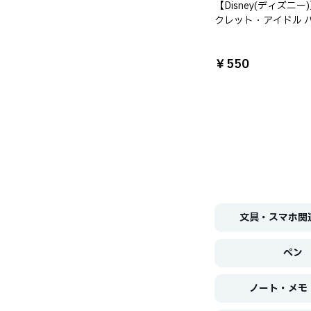
【Disney(ディズニー
クレット・アイドル 
ナ・モンタナ A5ポケ
リアファイル
￥550
文具・スマホ関
ペン
ノート・メモ