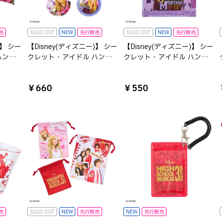
売
SOLD OUT
NEW
先行販売
SOLD OUT
NEW
先行販売
)】 シー
【Disney(ディズニー)】 シー
【Disney(ディズニー)】 シー
ハン
クレット・アイドル ハン
クレット・アイドル ハン
マルチ
ナ・モンタナ シークレット
ナ・モンタナ A5ポケットク
コレクション ラメ缶バッジ
リアファイル
￥660
￥550
※種類は選べません
売
SOLD OUT
NEW
先行販売
NEW
先行販売