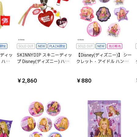
A限定
SOLD OUT
NEW
PLAZA限定
SOLD OUT
NEW
先行販売
ーディッ
SKINNYDIP スキニーディッ
【Disney(ディズニー)】 シー
) ハイ
プ Disney(ディズニー) ハイ
クレット・アイドル ハン
ル ポ
スクール・ミュージカル ハ
ナ・モンタナ シークレット
ンガーチャーム
コレクション アクリルステ
￥2,860
￥880
ッカー※種類は選べません