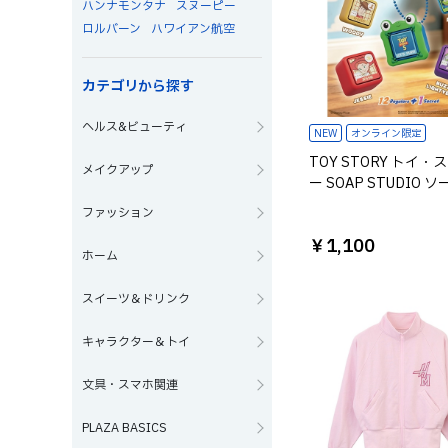
ハンナモンタナ
スヌーピー
ロルバーン
ハワイアン航空
カテゴリから探す
ヘルス&ビューティ
NEW
オンライン限定
TOY STORY トイ・
メイクアップ
ー SOAP STUDIO 
タジオ Let's Play Cli
ファッション
類は選べません
￥1,100
ホーム
スイーツ＆ドリンク
キャラクター＆トイ
文具・スマホ関連
PLAZA BASICS