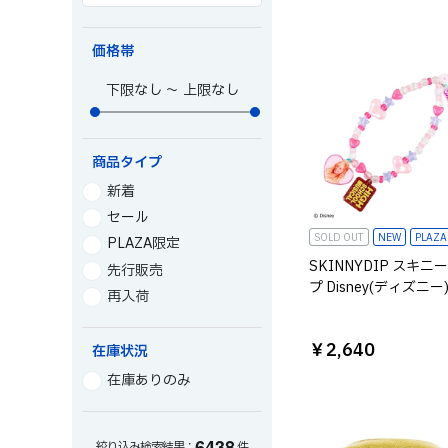
価格帯
～
商品タイプ
新着
セール
SOLD OUT
NEW
PLAZ
PLAZA限定
SKINNYDIP スキニ
先行販売
プ Disney(ディズニー
再入荷
スクール・ミュージカ
ーズストラップ シャ
￥2,640
在庫状況
在庫ありのみ
6
4
3
8
絞り込み検索結果：
件