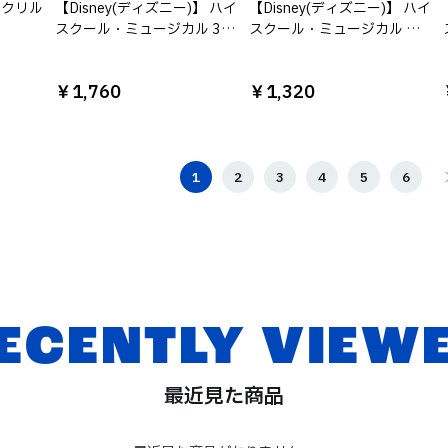
 アクリル
【Disney(ディズニー)】 ハイ
【Disney(ディズニー)】 ハイ
スクール・ミュージカル 3P
スクール・ミュージカル コ
巾着
ンフェッティパスケース
￥1,760
￥1,320
1
2
3
4
5
6
ECENTLY VIEW
最近見た商品