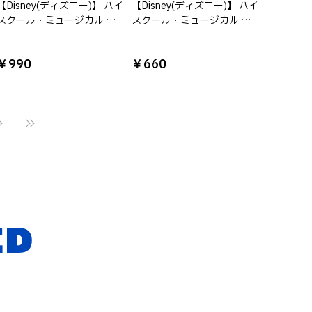
【Disney(ディズニー)】 ハイ
【Disney(ディズニー)】 ハイ
スクール・ミュージカル ク
スクール・ミュージカル シ
リアマルチケースS
ークレットコレクション ラ
メ缶バッジ※種類は選べませ
￥990
￥660
ん
ED