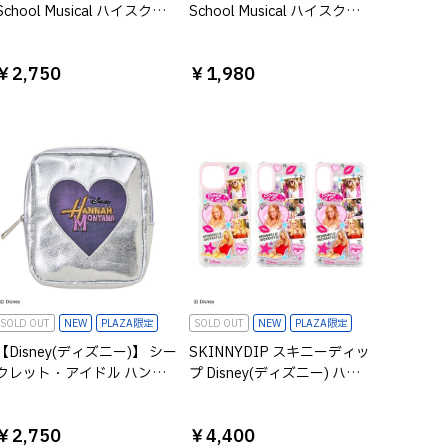
School Musical ハイスクー
School Musical ハイスクー
ルミュージカル シャーペイ
ルミュージカル シャーペイ
バンスクリップ ピンク
ヘアクリップセット
￥2,750
￥1,980
SOLD OUT
NEW
PLAZA限定
SOLD OUT
NEW
PLAZA限定
【Disney(ディズニー)】 シー
SKINNYDIP スキニーディッ
クレット・アイドル ハン
プ Disney(ディズニー) ハイ
ナ・モンタナ/スクエアメッ
スクール・ミュージカル
シュポーチ
iPhoneケース シャーペイ
￥2,750
￥4,400