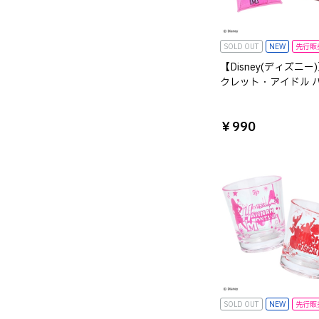
SOLD OUT
NEW
先行販
【Disney(ディズニー
クレット・アイドル 
ナ・モンタナ クリア
ケースS
￥990
SOLD OUT
NEW
先行販