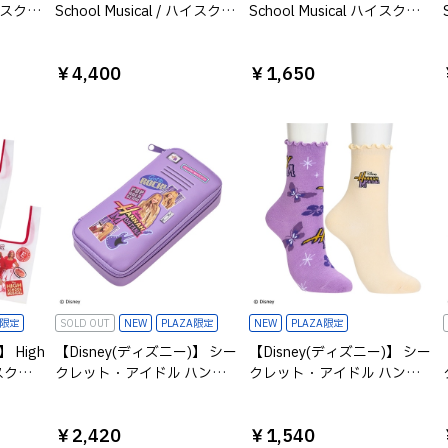
 ハイスクー
School Musical / ハイスクー
School Musical ハイスクー
ニティポ
ルミュージカル /キャップ
ルミュージカル プリントバ
ンダナ アイボリー
￥4,400
￥1,650
A限定
SOLD OUT
NEW
PLAZA限定
NEW
PLAZA限定
 High
【Disney(ディズニー)】 シー
【Disney(ディズニー)】 シー
イスクー
クレット・アイドル ハン
クレット・アイドル ハン
インド
ナ・モンタナ ペンケース
ナ・モンタナ / ソックス 2P
選べま
セット
￥2,420
￥1,540