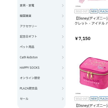
家具・家電
SOLD OUT
NEW
PLAZ
韓国雑貨
【Disney(ディズニー
クレット・アイドル 
アクセサリー
ナ・モンタナ/ラメフ
プアップジャケット 
記念日ギフト
￥7,150
ペット用品
Cath kidston
HAPPY SOCKS
オンライン限定
PLAZA限定品
セール
SOLD OUT
NEW
PLAZ
【Disney(ディズニー)】