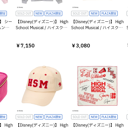
A限定
SOLD OUT
NEW
PLAZA限定
SOLD OUT
NEW
PLAZA限定
)】 シー
【Disney(ディズニー)】 High
【Disney(ディズニー)】 High
ハン
School Musical / ハイスクー
School Musical / ハイスクー
ルジッ
ル・ミュージカル /ラメフル
ルミュージカル / サインポー
ピンク
ジップアップジャケット ア
チ
￥7,150
￥3,080
ッシュ
A限定
SOLD OUT
NEW
PLAZA限定
SOLD OUT
NEW
PLAZA限定
 High
【Disney(ディズニー)】 High
【Disney(ディズニー)】 High