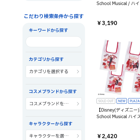
School Musical /
ルミュージカル /バ
こだわり検索条件から探す
ーチ シャーペイ
￥3,190
キーワードから探す
カテゴリから探す
カテゴリを選択する
コスメブランドから探す
SOLD OUT
NEW
PLAZ
コスメブランドを選択する
【Disney(ディズニー)】
School Musical ハ
ルミュージカル ブラ
キャラクターから探す
エコバッグ ※種類は
￥2,420
キャラクターを選択する
せん