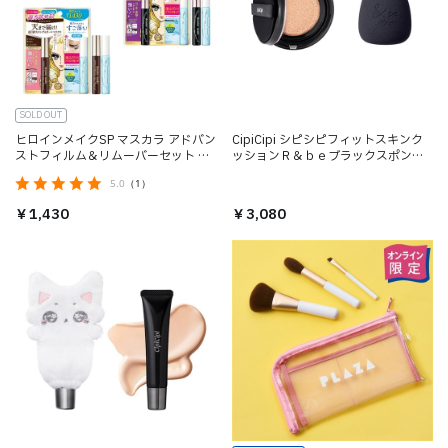
SOLD OUT
ヒロインメイクSP マスカラ アドバン
CipiCipi シピシピフィットスキンク
ストフィルム＆リムーバーセット ※
ッションＲ＆ｂｅブラックスポンジ
ラッピング不可
セット（限定品）
5.0
（1）
￥1,430
￥3,080