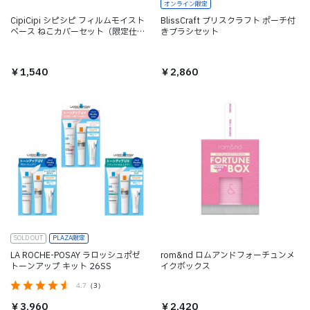
オンライン限定
CipiCipi シピシピ フィルムモイスト
BlissCraft ブリスクラフト ポーチ付
ベース ねこカバーセット（限定仕
きブラシセット
様）
￥1,540
￥2,860
SOLD OUT
PLAZA限定
LA ROCHE-POSAY ラロッシュポゼ
rom&nd ロムアンドフォーチュンメ
トーンアップ キット 26SS
イクボックス
4.7
（3）
￥3,960
￥2,420