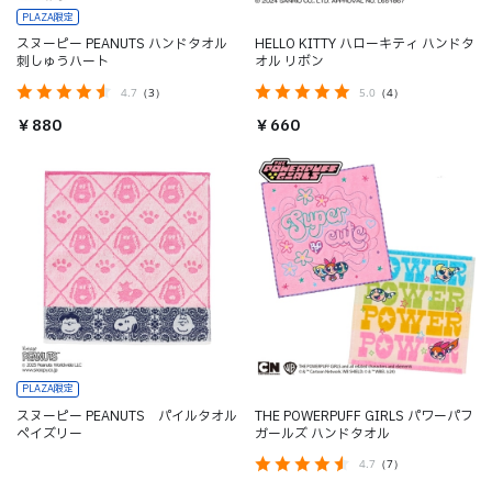
PLAZA限定
スヌーピー PEANUTS ハンドタオル
HELLO KITTY ハローキティ ハンドタ
刺しゅうハート
オル リボン
4.7
（3）
5.0
（4）
￥880
￥660
PLAZA限定
スヌーピー PEANUTS パイルタオル
THE POWERPUFF GIRLS パワーパフ
ペイズリー
ガールズ ハンドタオル
4.7
（7）