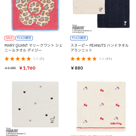
SALE
PLAZA限定
PLAZA限定
MARY QUANT マリークワント シェ
スヌーピー PEANUTS ハンドタオル
ニールタオル デイジー
アランニット
5.0
（1）
5.0
（11）
￥1,760
￥880
￥3,080