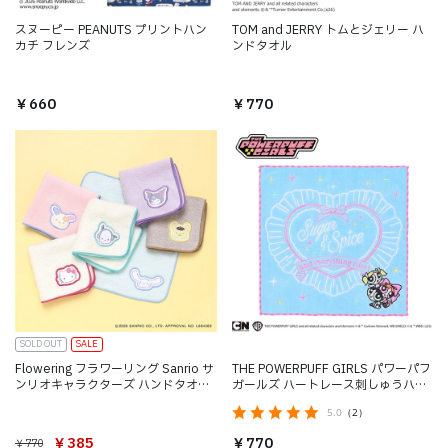
スヌーピー PEANUTS プリントハン
TOM and JERRY トムとジェリー ハ
カチ フレンズ
ンドタオル
￥660
￥770
SOLD OUT
SALE
Flowering フラワーリング Sanrio サ
THE POWERPUFF GIRLS パワーパフ
ンリオキャラクターズ ハンドタオル
ガールズ ハートレース刺しゅうハン
LSR-T004
カチ
5.0
（2）
￥385
￥770
￥770