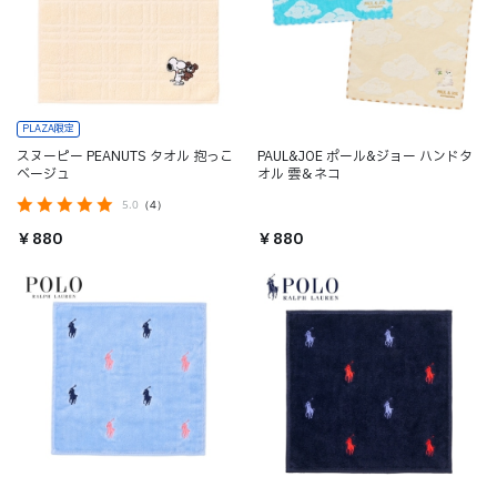
PLAZA限定
スヌーピー PEANUTS タオル 抱っこ
PAUL&JOE ポール&ジョー ハンドタ
ベージュ
オル 雲＆ネコ
5.0
（4）
￥880
￥880