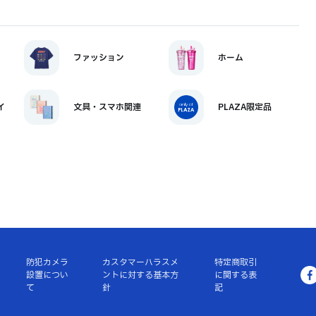
ファッション
ホーム
イ
文具・スマホ関連
PLAZA限定品
防犯カメラ
カスタマーハラスメ
特定商取引
設置につい
ントに対する基本方
に関する表
て
針
記