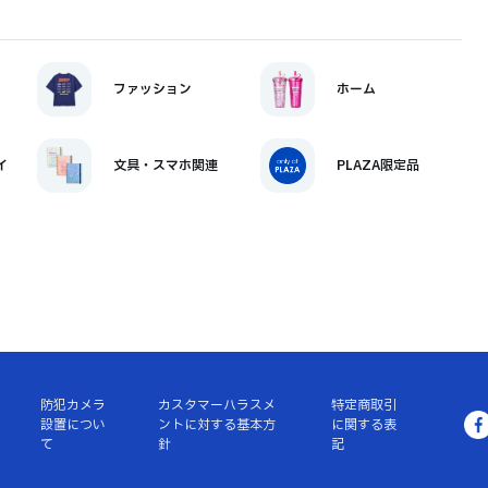
ファッション
ホーム
イ
文具・スマホ関連
PLAZA限定品
防犯カメラ
カスタマーハラスメ
特定商取引
設置につい
ントに対する基本方
に関する表
て
針
記