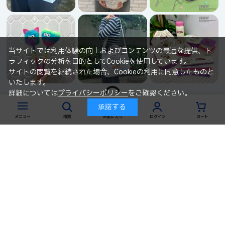
当サイトでは利用体験の向上およびコンテンツの最適な提供、ト
ラフィックの分析を目的としてCookieを使用しています。
サイトの閲覧を継続された場合、Cookieの利用に同意したものと
いたします。
詳細については
プライバシーポリシー
をご確認ください。
承諾する
powered by
メニュー
検索
お気に入り
ログイン
カート
カテゴリ
店舗検索