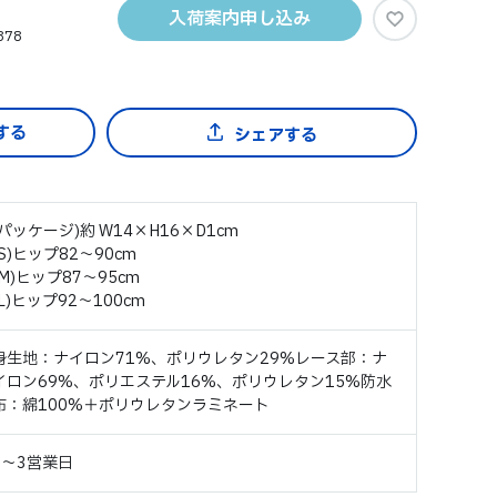
入荷案内申し込み
878
シェアする
(パッケージ)約 W14×H16×D1cm
(S)ヒップ82～90cm
(M)ヒップ87～95cm
(L)ヒップ92～100cm
身生地：ナイロン71%、ポリウレタン29%レース部：ナ
イロン69%、ポリエステル16%、ポリウレタン15%防水
布：綿100%＋ポリウレタンラミネート
2～3営業日