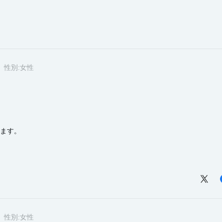
性別:
女性
ます。
性別:
女性