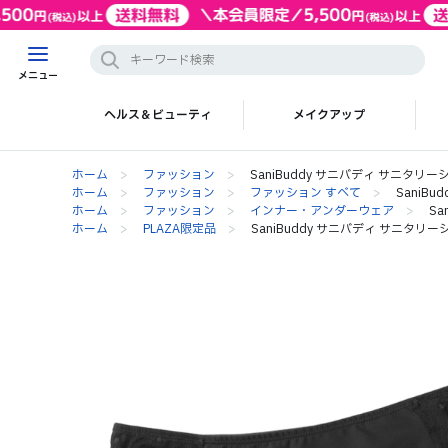
メニュー
ヘルス＆ビューティ
メイクアップ
ホーム
>
ファッション
>
SaniBuddy サニバディ サニタリーショ
ホーム
>
ファッション
>
ファッション すべて
>
SaniBu
ホーム
>
ファッション
>
インナー・アンダーウェア
>
Sa
ホーム
>
PLAZA限定品
>
SaniBuddy サニバディ サニタリーショ