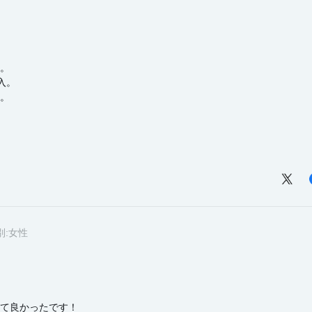
。
入。
。
別:
女性
て良かったです！