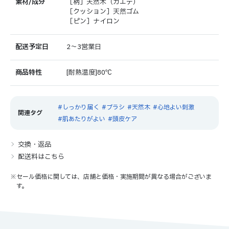
素材/成分
［柄］天然木（カエデ）
［クッション］天然ゴム
［ピン］ナイロン
配送予定日
2～3営業日
商品特性
[耐熱温度]80℃
しっかり届く
ブラシ
天然木
心地よい刺激
肌あたりがよい
頭皮ケア
交換・返品
配送料はこちら
※セール価格に関しては、店舗と価格・実施期間が異なる場合がございま
す。