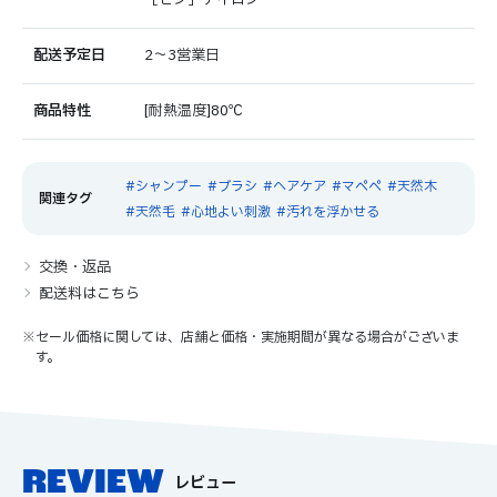
［ピン］ナイロン
配送予定日
2～3営業日
商品特性
[耐熱温度]80℃
シャンプー
ブラシ
ヘアケア
マペペ
天然木
天然毛
心地よい刺激
汚れを浮かせる
交換・返品
配送料はこちら
※セール価格に関しては、店舗と価格・実施期間が異なる場合がございま
す。
REVIEW
レビュー