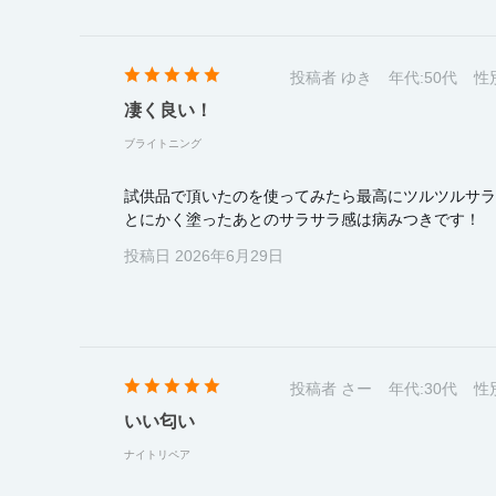
投稿者 ゆき
年代:
50代
性
凄く良い！
ブライトニング
試供品で頂いたのを使ってみたら最高にツルツルサラ
とにかく塗ったあとのサラサラ感は病みつきです！
投稿日 2026年6月29日
投稿者 さー
年代:
30代
性
いい匂い
ナイトリペア