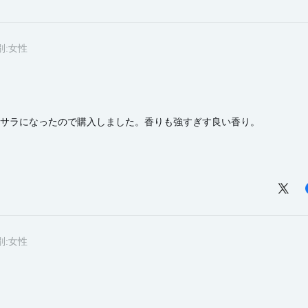
別:
女性
サラになったので購入しました。香りも強すぎす良い香り。
別:
女性