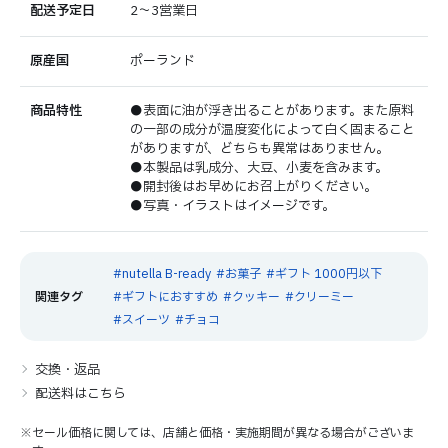
配送予定日
2～3営業日
原産国
ポーランド
商品特性
●表面に油が浮き出ることがあります。また原料
の一部の成分が温度変化によって白く固まること
がありますが、どちらも異常はありません。
●本製品は乳成分、大豆、小麦を含みます。
●開封後はお早めにお召上がりください。
●写真・イラストはイメージです。
nutella B-ready
お菓子
ギフト 1000円以下
ギフトにおすすめ
クッキー
クリーミー
スイーツ
チョコ
交換・返品
配送料はこちら
※セール価格に関しては、店舗と価格・実施期間が異なる場合がございま