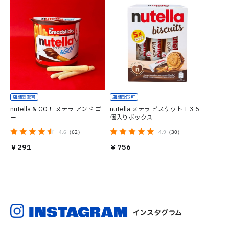
nutella & GO！ ヌテラ アンド ゴ
nutella ヌテラ ビスケット T-3 5
ー
個入りボックス
4.6
（62）
4.9
（30）
￥291
￥756
INSTAGRAM
インスタグラム