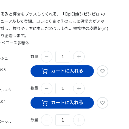
みと輝きをプラスしてくれる、「CipiCipi(シピシピ)」の
ニューアルして登場。ヨレにくさはそのままに保湿力がアッ
計し、握りやすさにもこだわりました。植物性の皮膜剤(※)
たり密着します。
ーベロース多糖体
数量
ージュ
098
カートに入れる
数量
クルスター
104
カートに入れる
数量
パークル