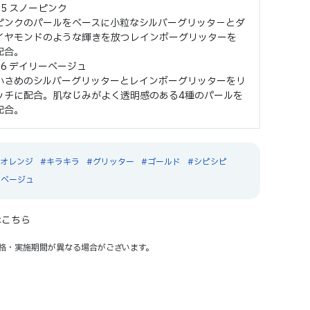
05 スノーピンク
ピンクのパールをベースに小粒なシルバーグリッタ－とダ
イヤモンドのような輝きを放つレインボーグリッターを
配合。
06 デイリーベージュ
小さめのシルバーグリッターとレインボーグリッターをリ
ッチに配合。肌なじみがよく透明感のある4種のパールを
配合。
オレンジ
キラキラ
グリッター
ゴールド
シピシピ
クベージュ
はこちら
格・実施期間が異なる場合がございます。