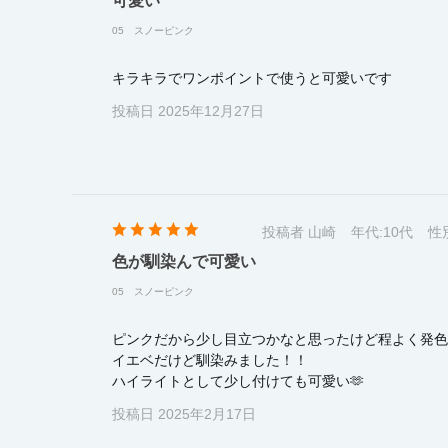
可愛い
05 スノーピンク
キラキラでワンポイントで使うと可愛いです
投稿日 2025年12月27日
投稿者 山崎
年代:
10代
性
色が馴染んで可愛い
05 スノーピンク
ピンクだから少し目立つかなと思ったけど程よく発色
イエベだけど馴染みました！！
ハイライトとして少し付けても可愛い🫶
投稿日 2025年2月17日