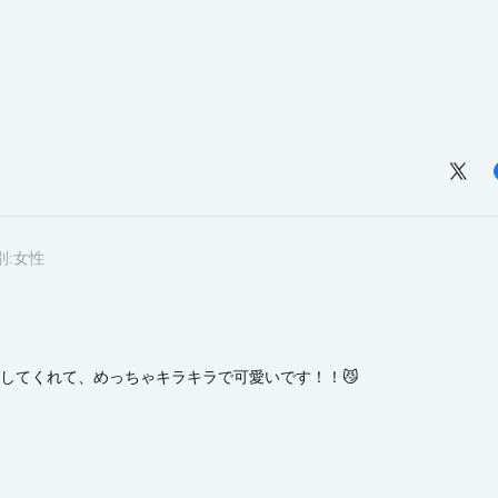
別:
女性
してくれて、めっちゃキラキラで可愛いです！！😼