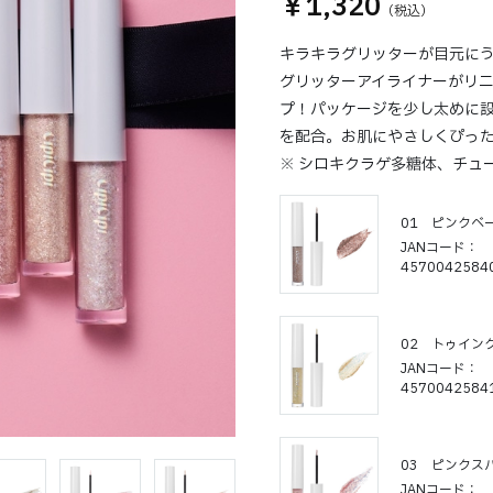
￥1,320
キラキラグリッターが目元にうる
グリッターアイライナーがリ
プ！パッケージを少し太めに設
を配合。お肌にやさしくぴっ
※ シロキクラゲ多糖体、チュ
01 ピンクベ
JANコード
4570042584
02 トゥイン
JANコード
4570042584
03 ピンクス
JANコード